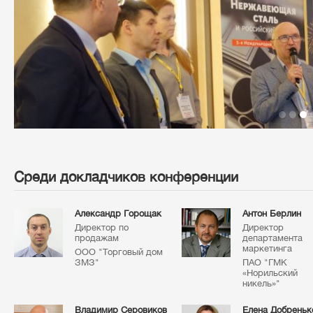
Среди докладчиков конференции
Александр Горощак
Антон Берлин
Директор по
Директор
продажам
департамента
маркетинга
ООО "Торговый дом
ЗМЗ"
ПАО "ГМК
«Норильский
никель»"
Владимир Серовиков
Елена Добреньк